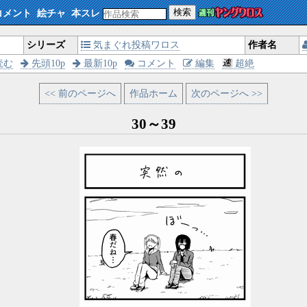
検索
コメント
絵チャ
本スレ
シリーズ
気まぐれ投稿ワロス
作者名
読む
先頭10p
最新10p
コメント
編集
超絶
<< 前のページへ
作品ホーム
次のページへ >>
30～39