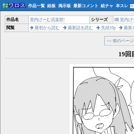
作品一覧
絵板
掲示板
最新コメント
絵チャ
本スレ
作品名
室内げーむ倶楽部!
シリーズ
室内げ
閲覧
最初から読む
最新話を読む
先頭10p
最新1
<< 前のペー
19