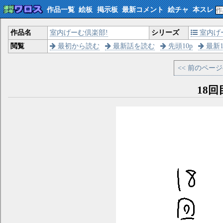
作品一覧
絵板
掲示板
最新コメント
絵チャ
本スレ
作品名
室内げーむ倶楽部!
シリーズ
室内げ
閲覧
最初から読む
最新話を読む
先頭10p
最新1
<< 前のペー
18