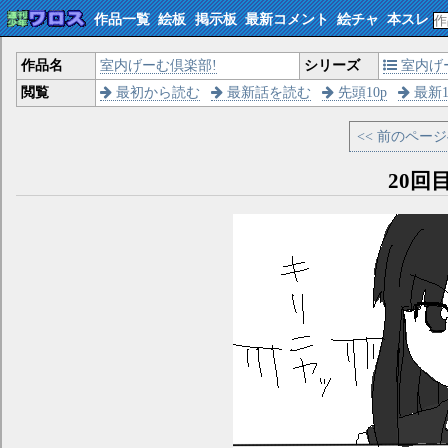
作品一覧
絵板
掲示板
最新コメント
絵チャ
本スレ
作品名
室内げーむ倶楽部!
シリーズ
室内げ
閲覧
最初から読む
最新話を読む
先頭10p
最新1
<< 前のペー
20回