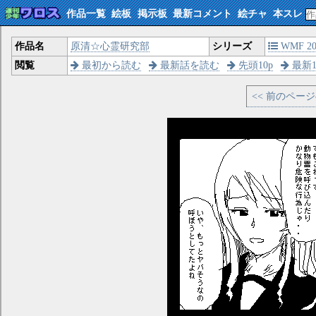
作品一覧
絵板
掲示板
最新コメント
絵チャ
本スレ
作品名
原清☆心霊研究部
シリーズ
WMF 200
閲覧
最初から読む
最新話を読む
先頭10p
最新1
<< 前のペー