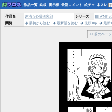
作品一覧
絵板
掲示板
最新コメント
絵チャ
本スレ
作品名
原清☆心霊研究部
シリーズ
WMF 200
閲覧
最初から読む
最新話を読む
先頭10p
最新1
<< 前のペー