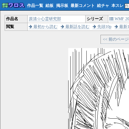
作品一覧
絵板
掲示板
最新コメント
絵チャ
本スレ
作品名
原清☆心霊研究部
シリーズ
WMF 200
閲覧
最初から読む
最新話を読む
先頭10p
最新1
<< 前のペー