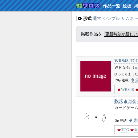
作品一覧
絵板
形式
通常
シンプル
サムネ
掲載作品を
WRS48 TC
ＷＲＳ48（
w
ひっそりまったり
先
20p 連載
★
WRS48
数式
単発
カードゲー
-
先
5p 完結
★
TCG
★
単