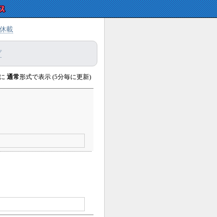
休載
プ
に
通常
形式で表示 (5分毎に更新)