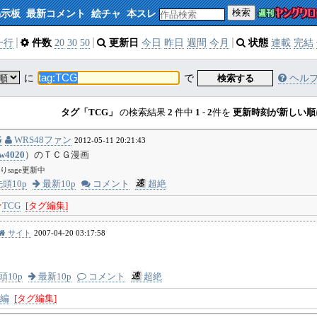
検索
掲示板
最新コメント
絵チャ
本スレ
一行
件数
20
30
50
更新日
今日
昨日
週間
今月
状態
連載
完結
に
で
検索する
ヘル
タグ「TCG」
の検索結果
2
件中
1
-
2
件を
更新時刻が新しい順
G
WRS48ファン
2012-05-11 20:21:43
w4020
）のＴＣＧ漫画
sage更新中
頭10p
最新10p
コメント
超絶
★
TCG
[タグ編集]
サイト
2007-04-20 03:17:58
ム
頭10p
最新10p
コメント
超絶
編
[タグ編集]