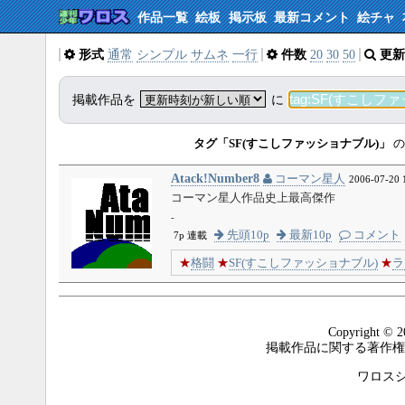
作品一覧
絵板
掲示板
最新コメント
絵チャ
形式
通常
シンプル
サムネ
一行
件数
20
30
50
更新
掲載作品を
に
タグ「SF(すこしファッショナブル)」
の
Atack!Number8
コーマン星人
2006-07-20 
コーマン星人作品史上最高傑作
-
先頭10p
最新10p
コメント
7p 連載
★
格闘
★
SF(すこしファッショナブル)
★
ラ
Copyright © 2
掲載作品に関する著作権
ワロスシステ