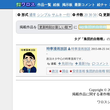
作品一覧
絵板
掲示板
最新コメント
絵チャ
形式
通常
シンプル
サムネ
一行
件数
20
30
50
更新
掲載作品を
に
タグ「集団的自衛権」
の
時事漫画放談
時事漫画放談
2015-08-25 14:
-
政治ネタ中心の時事漫画です。
先頭10p
最新10p
コメント
4p 連載
★
政治
★
国会
★
安倍首相
集団的自衛権
韓
Copyright © 2
掲載作品に関する著作権
ワロスシステ