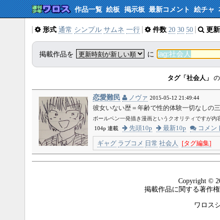
作品一覧
絵板
掲示板
最新コメント
絵チャ
形式
通常
シンプル
サムネ
一行
件数
20
30
50
更新
掲載作品を
に
タグ「社会人」
の
恋愛難民
ノヴァ
2015-05-12 21:49:44
彼女いない歴＝年齢で性的体験一切なしの
ボールペン一発描き漫画というクオリティですが内
先頭10p
最新10p
コメン
104p 連載
ギャグ
ラブコメ
日常
社会人
[タグ編集]
Copyright © 2
掲載作品に関する著作権
ワロスシステ