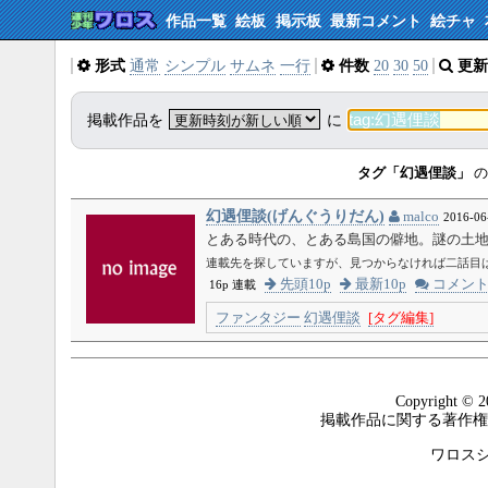
作品一覧
絵板
掲示板
最新コメント
絵チャ
形式
通常
シンプル
サムネ
一行
件数
20
30
50
更新
掲載作品を
に
タグ「幻遇俚談」
の
幻遇俚談(げんぐうりだん)
malco
2016-06
とある時代の、とある島国の僻地。謎の土
連載先を探していますが、見つからなければ二話目
先頭10p
最新10p
コメン
16p 連載
ファンタジー
幻遇俚談
[タグ編集]
Copyright © 2
掲載作品に関する著作権
ワロスシステ