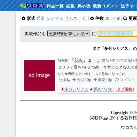
作品一覧
絵板
掲示板
最新コメント
絵チャ
形式
通常
シンプル
サムネ
一行
件数
20
30
50
更新
掲載作品を
に
タグ「多分シリアス」
の
WMF 「花火」
こよ
WMF 2007 SUMM
２００７夏WMF２つめ 今考えるとなんで
なんか当時は２つ出す！って意地になってた
先頭10p
最新10p
コメント
6p 完結
★
多分シリアス
★
鬱め?
WMF
[タグ編集]
Copyright © 2
掲載作品に関する著作権
ワロスシステ