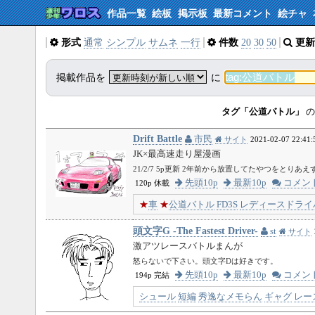
作品一覧
絵板
掲示板
最新コメント
絵チャ
形式
通常
シンプル
サムネ
一行
件数
20
30
50
更新
掲載作品を
に
タグ「公道バトル」
の
Drift Battle
市民
サイト
2021-02-07 22:41:
JK×最高速走り屋漫画
21/2/7 5p更新 2年前から放置してたやつをとりあえ
先頭10p
最新10p
コメン
120p 休載
★
車
★
公道バトル
FD3S
レディースドライ
頭文字G -The Fastest Driver-
st
サイト
激アツレースバトルまんが
怒らないで下さい。頭文字Dは好きです。
先頭10p
最新10p
コメン
194p 完結
シュール
短編
秀逸なメモらん
ギャグ
レー