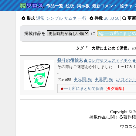
作品一覧
絵板
掲示板
最新コメント
絵チャ
形式
通常
シンプル
サムネ
一行
件数
20
30
50
更新
掲載作品を
に
タグ「一カ所にまとめて保管」
の
祭りの後始末
コレ作＠フェスティボゥ
その節はご迷惑おかけしました １〜17＆１
-
先頭10p
最新10p
コメン
71p 完結
★
一カ所にまとめて保管
[タグ編集]
Copyright © 2
掲載作品に関する著作権
ワロスシステ