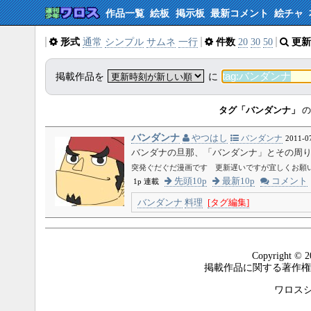
作品一覧
絵板
掲示板
最新コメント
絵チャ
形式
通常
シンプル
サムネ
一行
件数
20
30
50
更新
掲載作品を
に
タグ「バンダンナ」
の
バンダンナ
やつはし
バンダンナ
2011-0
バンダナの旦那、「バンダンナ」とその周
突発ぐだぐだ漫画です 更新遅いですが宜しくお願
先頭10p
最新10p
コメント
1p 連載
バンダンナ
料理
[タグ編集]
Copyright © 2
掲載作品に関する著作権
ワロスシステ