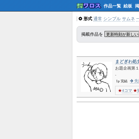
作品一覧
絵板
形式
通常
シンプル
サムネ
掲載作品を
まどぎわ処
お題企画第
-
先
1p 完結
★
4コマ
★