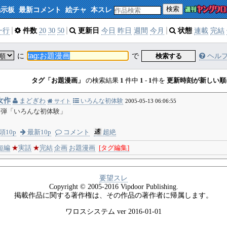
検索
掲示板
最新コメント
絵チャ
本スレ
一行
件数
20
30
50
更新日
今日
昨日
週間
今月
状態
連載
完結
に
で
検索する
ヘル
タグ「お題漫画」
の検索結果
1
件中
1
-
1
件を
更新時刻が新しい順
女作
まどぎわ
いろんな初体験
サイト
2005-05-13 06:06:55
１弾「いろんな初体験」
頭10p
最新10p
コメント
超絶
短編
★
実話
★
完結
企画
お題漫画
[タグ編集]
要望スレ
Copyright © 2005-2016 Vipdoor Publishing.
掲載作品に関する著作権は、その作品の著作者に帰属します。
ワロスシステム ver 2016-01-01