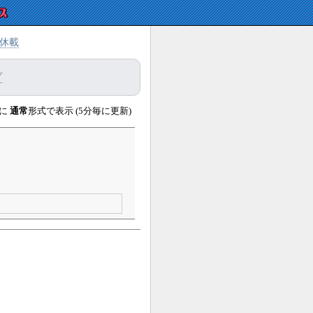
休載
プ
に
通常
形式で表示 (5分毎に更新)