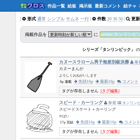
作品一覧
絵板
掲示板
最新コメント
絵チャ
形式
通常
シンプル
サムネ
一行
件数
20
30
50
更新
掲載作品を
に
シリーズ「タンリンピック」
の
カヌースラローム男子無差別級決勝
単
カヌーまんが
よろしくおねがいします
先頭10p
最新10p
コメント
6p 連載
タグが存在しません
[タグ編集]
スピード・カーリング
単発
タンリン
スピードスケート＋カーリング
やばい
先頭10p
最新10p
コメン
17p 完結
タグが存在しません
[タグ編集]