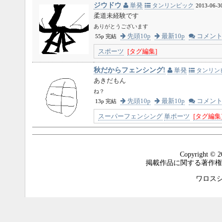
ジウドウ
単発
タンリンピック
2013-06-3
柔道未経験です
ありがとうございます
先頭10p
最新10p
コメン
55p 完結
スポーツ
[タグ編集]
秋だからフェンシング!
単発
タンリン
あきだもん
ね？
先頭10p
最新10p
コメン
13p 完結
スーパーフェンシング
単ポーツ
[タグ編集
Copyright © 2
掲載作品に関する著作権
ワロスシステ