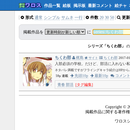
作品一覧
絵板
掲示板
最新コメント
絵チャ
形式
通常
シンプル
サムネ
一行
件数
20
30
50
更新
掲載作品を
に
シリーズ「ちくわ部」
の
ちくわ部
梶島
ちくわ部
サイト
2017-01
入部必須の学校。だけど、部活に入れない
ネタバレ満載ですがフライングキャラ紹介はHPから
先頭10p
最新10p
コメン
59p 連載
青春
部活
[タグ編集]
Copyright © 2
掲載作品に関する著作権
ワロスシステ