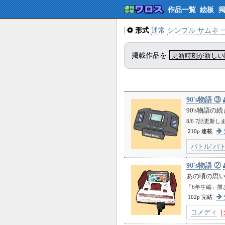
作品一覧
絵板
形式
通常
シンプル
サムネ
掲載作品を
90's物語 ③
90's物語
8/6 7話更新
210p 連載
バトル'
バ
90's物語 ②
あの頃の思
「6年生編」描
102p 完結
コメディ