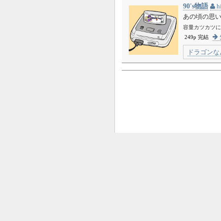
90's物語
h
あの頃の思
容量カツカツに
249p 完結
ドラゴンな