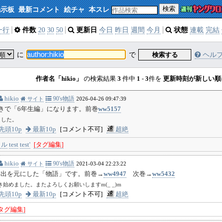
検索
掲示板
最新コメント
絵チャ
本スレ
一行
件数
20
30
50
更新日
今日
昨日
週間
今月
状態
連載
完結
に
で
検索する
ヘル
作者名「hikio」
の検索結果
3
件中
1
-
3
件を
更新時刻が新しい順
hikio
90's物語
サイト
2026-04-26 09:47:39
の続きで「6年生編」になります。前巻
ww5157
しました。
先頭10p
最新10p
[コメント不可]
超絶
トル
test
test'
[タグ編集]
hikio
90's物語
サイト
2021-03-04 22:23:22
い出を元にした「物語」です。前巻→
ww4947
次巻→
ww5432
き始めました。またよろしくお願いしますm(_ _)m
先頭10p
最新10p
[コメント不可]
超絶
[タグ編集]