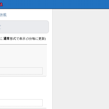
休載
プ
に
通常
形式で表示 (5分毎に更新)