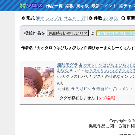
作品一覧
絵板
掲示板
最新コメント
絵チャ
形式
通常
シンプル
サムネ
一行
件数
20
30
50
更新
掲載作品を
に
作者名「カオタロウはびちょびちょ白濁ひゅーまんしーくぇんす
淫乱モグラ
カオタロウはびちょびちょ白
あなる
スタイリッシュアクション
サイト
○○カグラのヒバリとアスカの壮絶なインラ
ああ
先頭10p
最新10p
コメント
6p 連載
タグが存在しません
[タグ編集]
Copyright © 2
掲載作品に関する著作権