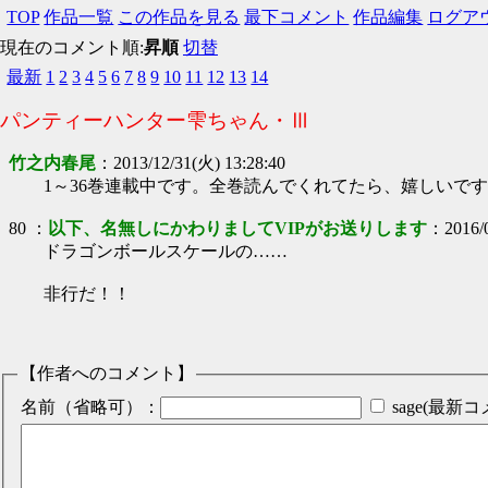
TOP
作品一覧
この作品を見る
最下コメント
作品編集
ログア
現在のコメント順:
昇順
切替
最新
1
2
3
4
5
6
7
8
9
10
11
12
13
14
パンティーハンター雫ちゃん・Ⅲ
竹之内春尾
：
2013/12/31(火) 13:28:40
1～36巻連載中です。全巻読んでくれてたら、嬉しいで
80
：
以下、名無しにかわりましてVIPがお送りします
：
2016/
ドラゴンボールスケールの……
非行だ！！
【作者へのコメント】
名前（省略可）：
sage(最