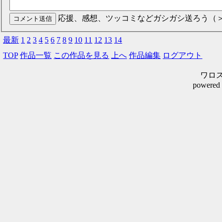
応援、感想、ツッコミなどガシガシ送ろう（
最新
1
2
3
4
5
6
7
8
9
10
11
12
13
14
TOP
作品一覧
この作品を見る
上へ
作品編集
ログアウト
ワロスシ
powered