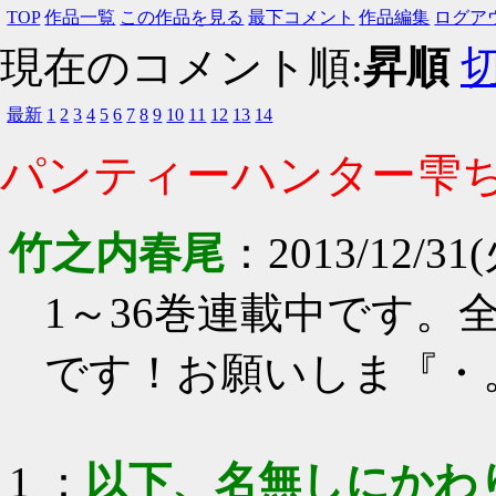
TOP
作品一覧
この作品を見る
最下コメント
作品編集
ログア
現在のコメント順:
昇順
最新
1
2
3
4
5
6
7
8
9
10
11
12
13
14
パンティーハンター雫
竹之内春尾
：
2013/12/31(
1～36巻連載中です
です！お願いしま『・
1
：
以下、名無しにかわ