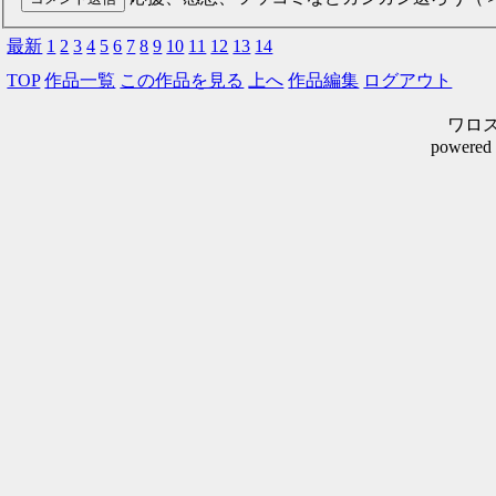
最新
1
2
3
4
5
6
7
8
9
10
11
12
13
14
TOP
作品一覧
この作品を見る
上へ
作品編集
ログアウト
ワロスシ
powered