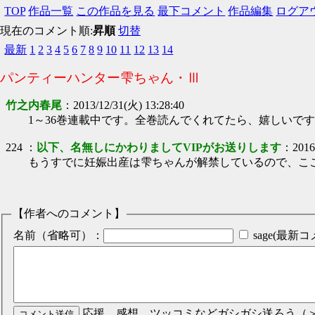
TOP
作品一覧
この作品を見る
最下コメント
作品編集
ログア
現在のコメント順:
昇順
切替
最新
1
2
3
4
5
6
7
8
9
10
11
12
13
14
パンティーハンター雫ちゃん・Ⅲ
竹之内春尾
：
2013/12/31(火) 13:28:40
1～36巻連載中です。全巻読んでくれてたら、嬉しいで
224
：
以下、名無しにかわりましてVIPがお送りします
：
2016
もうすでに妊娠出産は雫ちゃんが解禁しているので、こ
【作者へのコメント】
名前（省略可）：
sage(最
応援、感想、ツッコミなどガシガシ送ろう（