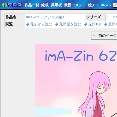
作品一覧
絵板
掲示板
最新コメント
絵チャ
本スレ
作品名
imA-Zin アクアリス編3
シリーズ
Im
閲覧
最初から読む
最新話を読む
先頭10p
最新1
<< 前のペー