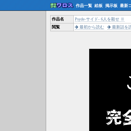
作品一覧
絵板
掲示板
最新
作品名
Psyde-サイド- 6人を殺せ Ⅱ
閲覧
最初から読む
最新話を