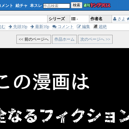
検索
コメント
絵チャ
本スレ
シリーズ
-
作者名
さよ
読む
先頭10p
最新10p
コメント
編集
超絶
<< 前のページへ
作品ホーム
次のページへ >>