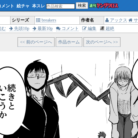
検索
コメント
絵チャ
本スレ
シリーズ
breakers
作者名
アックス
サ
読む
先頭10p
最新10p
コメント
編集
超絶
<< 前のページへ
作品ホーム
次のページへ >>