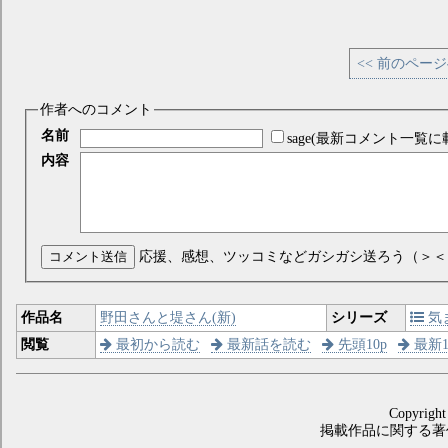
<< 前のペー
作者へのコメント
名前
sage(最新コメント一覧に
内容
コメント送信
応援、感想、ツッコミなどガシガシ送ろう（＞＜
作品名
野田さんと堤さん(新)
シリーズ
気
閲覧
最初から読む
最新話を読む
先頭10p
最新1
Copyright
掲載作品に関する著