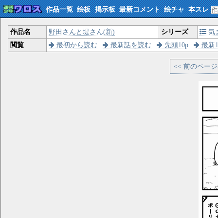
作品一覧
絵板
掲示板
最新コメント
絵チャ
本スレ
作品名
野田さんと堤さん(新)
シリーズ
気
閲覧
最初から読む
最新話を読む
先頭10p
最新1
<< 前のペー