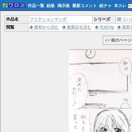
作品一覧
絵板
掲示板
最新コメント
絵チャ
本スレ
作品名
フリクションマンガ
シリーズ
リハ
閲覧
最初から読む
最新話を読む
先頭10p
最新1
<< 前のペー