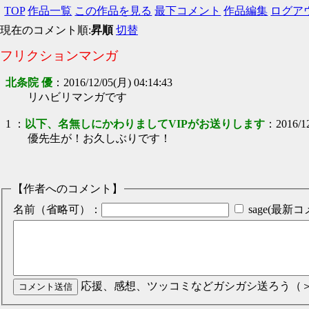
TOP
作品一覧
この作品を見る
最下コメント
作品編集
ログア
現在のコメント順:
昇順
切替
フリクションマンガ
北条院 優
：
2016/12/05(月) 04:14:43
リハビリマンガです
1
：
以下、名無しにかわりましてVIPがお送りします
：
2016/1
優先生が！お久しぶりです！
【作者へのコメント】
名前（省略可）：
sage(最
応援、感想、ツッコミなどガシガシ送ろう（