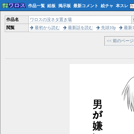
作品一覧
絵板
掲示板
最新コメント
絵チャ
本スレ
作品名
ワロスの没ネタ置き場
閲覧
最初から読む
最新話を読む
先頭10p
最新1
<< 前のペー