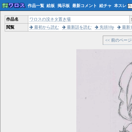
作品一覧
絵板
掲示板
最新コメント
絵チャ
本スレ
作品名
ワロスの没ネタ置き場
閲覧
最初から読む
最新話を読む
先頭10p
最新1
<< 前のペー