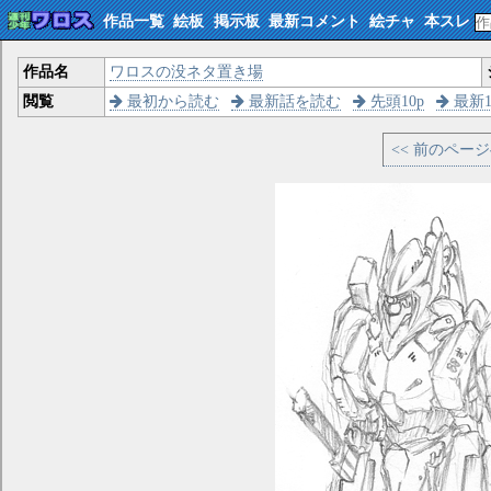
作品一覧
絵板
掲示板
最新コメント
絵チャ
本スレ
作品名
ワロスの没ネタ置き場
閲覧
最初から読む
最新話を読む
先頭10p
最新1
<< 前のペー