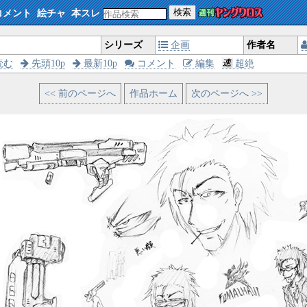
検索
コメント
絵チャ
本スレ
シリーズ
企画
作者名
読む
先頭10p
最新10p
コメント
編集
超絶
<< 前のページへ
作品ホーム
次のページへ >>