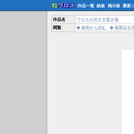
作品一覧
絵板
掲示板
最新
作品名
ワロスの没ネタ置き場
閲覧
最初から読む
最新話を