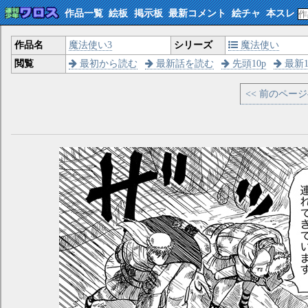
作品一覧
絵板
掲示板
最新コメント
絵チャ
本スレ
作品名
魔法使い3
シリーズ
魔法使い
閲覧
最初から読む
最新話を読む
先頭10p
最新1
<< 前のペー