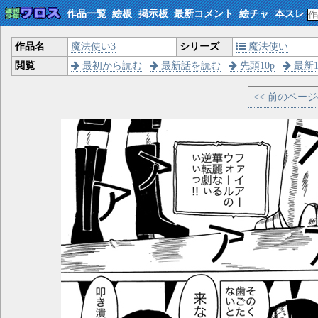
作品一覧
絵板
掲示板
最新コメント
絵チャ
本スレ
作品名
魔法使い3
シリーズ
魔法使い
閲覧
最初から読む
最新話を読む
先頭10p
最新1
<< 前のペー