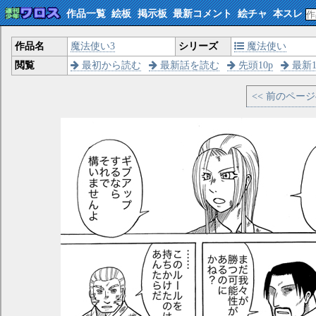
作品一覧
絵板
掲示板
最新コメント
絵チャ
本スレ
作品名
魔法使い3
シリーズ
魔法使い
閲覧
最初から読む
最新話を読む
先頭10p
最新1
<< 前のペー