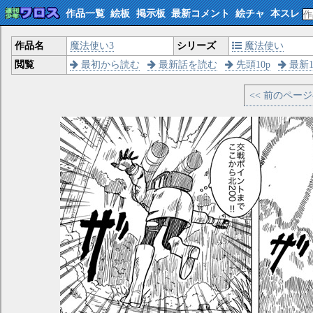
作品一覧
絵板
掲示板
最新コメント
絵チャ
本スレ
作品名
魔法使い3
シリーズ
魔法使い
閲覧
最初から読む
最新話を読む
先頭10p
最新1
<< 前のペー