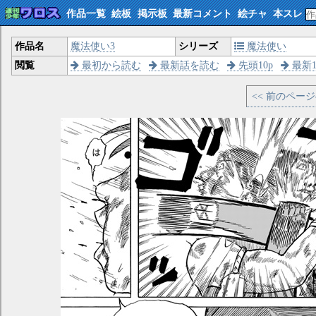
作品一覧
絵板
掲示板
最新コメント
絵チャ
本スレ
作品名
魔法使い3
シリーズ
魔法使い
閲覧
最初から読む
最新話を読む
先頭10p
最新1
<< 前のペー