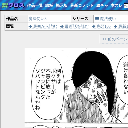
作品一覧
絵板
掲示板
最新コメント
絵チャ
本スレ
作品名
魔法使い3
シリーズ
魔法使い
閲覧
最初から読む
最新話を読む
先頭10p
最新1
<< 前のペー