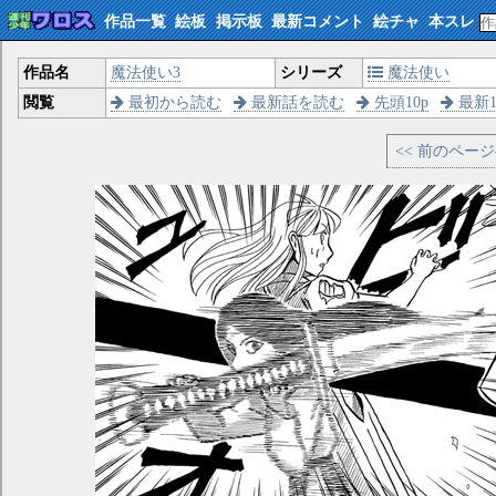
作品一覧
絵板
掲示板
最新コメント
絵チャ
本スレ
作品名
魔法使い3
シリーズ
魔法使い
閲覧
最初から読む
最新話を読む
先頭10p
最新1
<< 前のペー