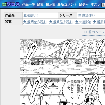
作品一覧
絵板
掲示板
最新コメント
絵チャ
本スレ
作品名
魔法使い3
シリーズ
魔法使い
閲覧
最初から読む
最新話を読む
先頭10p
最新1
<< 前のペー