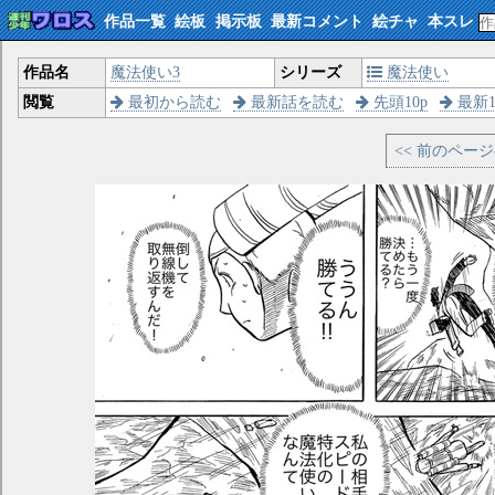
作品一覧
絵板
掲示板
最新コメント
絵チャ
本スレ
作品名
魔法使い3
シリーズ
魔法使い
閲覧
最初から読む
最新話を読む
先頭10p
最新1
<< 前のペー