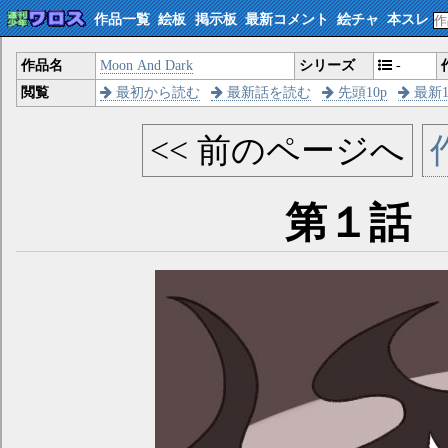
作品一覧
絵板
掲示板
最新コメント
絵チャ
本スレ
作品名
Moon And Dark
シリーズ
-
閲覧
最初から読む
最新話を読む
先頭10p
最新1
<< 前のページへ
第１話