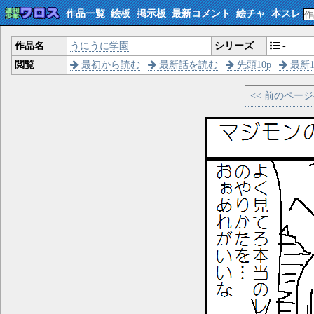
作品一覧
絵板
掲示板
最新コメント
絵チャ
本スレ
作品名
うにうに学園
シリーズ
-
閲覧
最初から読む
最新話を読む
先頭10p
最新1
<< 前のペー