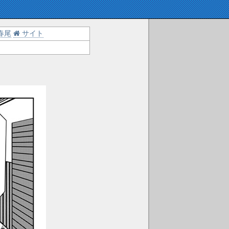
春尾
サイト