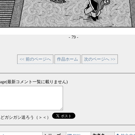
- 79 -
<< 前のページへ
作品ホーム
次のページへ >>
sage(最新コメント一覧に載りません)
などガシガシ送ろう（＞＜）