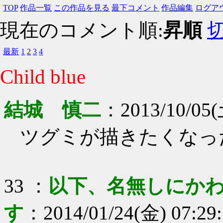
TOP
作品一覧
この作品を見る
最下コメント
作品編集
ログア
現在のコメント順:
昇順
最新
1
2
3
4
Child blue
結城 慎二
：
2013/10/05(
ツグミが描きたくなっ
33
：
以下、名無しにかわ
す
：
2014/01/24(金) 07:29