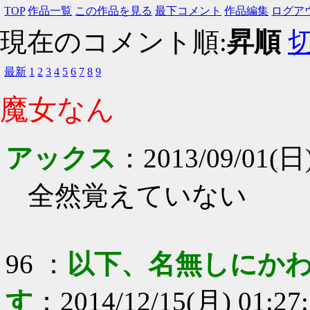
TOP
作品一覧
この作品を見る
最下コメント
作品編集
ログア
現在のコメント順:
昇順
最新
1
2
3
4
5
6
7
8
9
魔女なん
アックス
：
2013/09/01(日)
全然覚えていない
96
：
以下、名無しにかわ
す
：
2014/12/15(月) 01:27