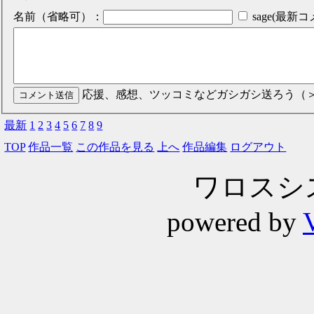
名前（省略可）：
sage(最
応援、感想、ツッコミなどガシガシ送ろう（
最新
1
2
3
4
5
6
7
8
9
TOP
作品一覧
この作品を見る
上へ
作品編集
ログアウト
ワロスシステ
powered by