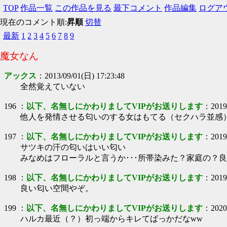
TOP
作品一覧
この作品を見る
最下コメント
作品編集
ログア
現在のコメント順:
昇順
切替
最新
1
2
3
4
5
6
7
8
9
魔女なん
アックス
：
2013/09/01(日) 17:23:48
全然覚えていない
196
：
以下、名無しにかわりましてVIPがお送りします
：
2019
他人を発情させる匂いのする女はもてる（セクハラ並感
197
：
以下、名無しにかわりましてVIPがお送りします
：
2019
サツキの汗の匂いはいい匂い
みなめはフローラルと言うか･･･所帯染みた？家庭の？
198
：
以下、名無しにかわりましてVIPがお送りします
：
2019
良い匂い空間やぞ。
199
：
以下、名無しにかわりましてVIPがお送りします
：
2020
ハルカ最近（？）初っ端からキレてばっかだなww